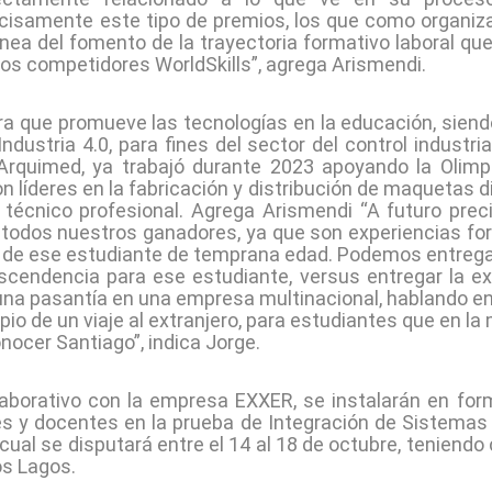
cisamente este tipo de premios, los que como organi
línea del fomento de la trayectoria formativo laboral q
los competidores WorldSkills”, agrega Arismendi.
a que promueve las tecnologías en la educación, siend
dustria 4.0, para fines del sector del control industri
Arquimed, ya trabajó durante 2023 apoyando la Olimp
on líderes en la fabricación y distribución de maquetas d
or técnico profesional. Agrega Arismendi “A futuro p
a todos nuestros ganadores, ya que son experiencias 
a de ese estudiante de temprana edad. Podemos entrega
scendencia para ese estudiante, versus entregar la ex
una pasantía en una empresa multinacional, hablando e
pio de un viaje al extranjero, para estudiantes que en la
nocer Santiago”, indica Jorge.
laborativo con la empresa EXXER, se instalarán en f
s y docentes en la prueba de Integración de Sistemas 
 cual se disputará entre el 14 al 18 de octubre, teniend
os Lagos.