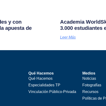
des y con
Academia WorldSki
la apuesta de
3.000 estudiantes 
Leer Más
Qué Hacemos
Medios
Qué Hacemos
Noticias
Especialidades TP
Fotografías
Vinculación Público-Privada
Recursos
Políticas de P