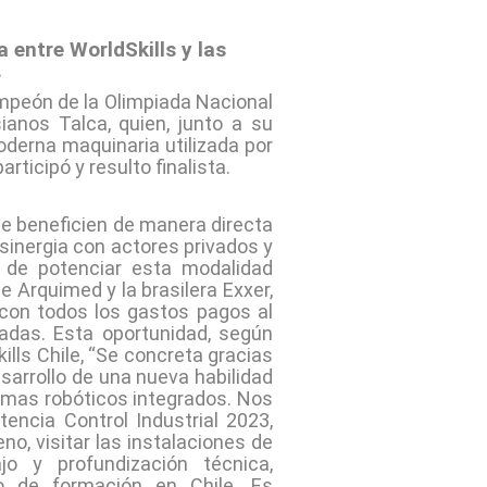
a entre WorldSkills y las
.
campeón de la Olimpiada Nacional
anos Talca, quien, junto a su
derna maquinaria utilizada por
rticipó y resulto finalista.
e beneficien de manera directa
 sinergia con actores privados y
 de potenciar esta modalidad
e Arquimed y la brasilera Exxer,
con todos los gastos pagos al
adas. Esta oportunidad, según
ills Chile, “Se concreta gracias
sarrollo de una nueva habilidad
emas robóticos integrados. Nos
encia Control Industrial 2023,
no, visitar las instalaciones de
jo y profundización técnica,
o de formación en Chile. Es