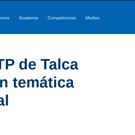
emos
Academia
Competiciones
Medios
TP de Talca
en temática
al