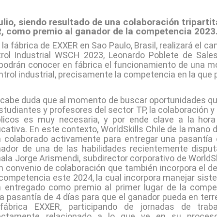
ulio, siendo resultado de una colaboración tripartit
 como premio al ganador de la competencia 2023
la fábrica de EXXER en Sao Paulo, Brasil, realizará el 
rol Industrial WSCH 2023, Leonardo Poblete de Salesi
 podrán conocer en fábrica el funcionamiento de una mo
trol industrial, precisamente la competencia en la que pa
cabe duda que al momento de buscar oportunidades qu
studiantes y profesores del sector TP, la colaboración y
licos es muy necesaria, y por ende clave a la hora
cativa. En este contexto, WorldSkills Chile de la mano d
 colaborado activamente para entregar una pasantía 
ador de una de las habilidades recientemente disput
ala Jorge Arismendi, subdirector corporativo de WorldSk
n convenio de colaboración que también incorpora el de
competencia este 2024, la cual incorpora manejar sist
 entregado como premio al primer lugar de la compet
a pasantía de 4 días para que el ganador pueda en terre
 fábrica EXXER, participando de jornadas de traba
rectamente relacionado a lo que ve en su proces