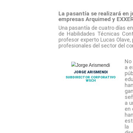
La pasantía se realizará en j
empresas Arquimed y EXXER,
Una pasantía de cuatro días en 
de Habilidades Técnicas Cont
profesor experto Lucas Olave,
profesionales del sector del con
No 
a e
JORGE ARISMENDI
púb
SUBDIRECTOR CORPORATIVO
edu
WSCH
han
gan
señ
a u
en 
han
est
la
di