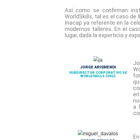
Así como se confirman inst
WorldSkills, tal es el caso d
Inacap ya referente en la ce
modernos talleres. En el caso
lugar, dada la experticia y e
Jo
JORGE ARISMENDI
Wo
SUBDIRECTOR CORPORATIVO DE
fo
WORLDSKILLS CHILE
qu
co
en
nu
a 
co
En