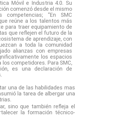
ica Móvil e Industria 4.0. Su
ración comenzó desde el mismo
as competencias; “En SMC
ue reúne a los talentos más
e para traer equipamiento de
as que reflejen el futuro de la
cosistema de aprendizaje, con
iquezcan a toda la comunidad
orjado alianzas con empresas
gnificativamente los espacios
a los competidores. Para SMC,
ión, es una declaración de
.
tar una de las habilidades mas
asumió la tarea de albergar una
trias.
r, sino que también refleja el
talecer la formación técnico-