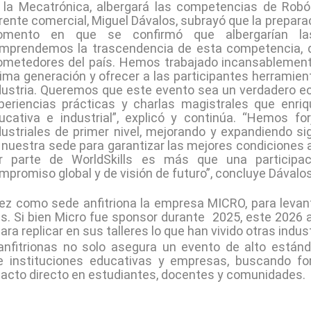
 la Mecatrónica, albergará las competencias de Robót
rente comercial, Miguel Dávalos, subrayó que la prepa
mento en que se confirmó que albergarían l
mprendemos la trascendencia de esta competencia, q
ometedores del país. Hemos trabajado incansablement
tima generación y ofrecer a las participantes herramient
dustria. Queremos que este evento sea un verdadero e
periencias prácticas y charlas magistrales que enr
ucativa e industrial”, explicó y continúa. “Hemos f
dustriales de primer nivel, mejorando y expandiendo si
 nuestra sede para garantizar las mejores condiciones 
r parte de WorldSkills es más que una participac
mpromiso global y de visión de futuro”, concluye Dávalos
z como sede anfitriona la empresa MICRO, para levan
s. Si bien Micro fue sponsor durante 2025, este 2026 
ra replicar en sus talleres lo que han vivido otras indus
nfitrionas no solo asegura un evento de alto estánda
instituciones educativas y empresas, buscando for
pacto directo en estudiantes, docentes y comunidades.