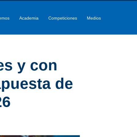
emos
Academia
Competiciones
Medios
es y con
apuesta de
26