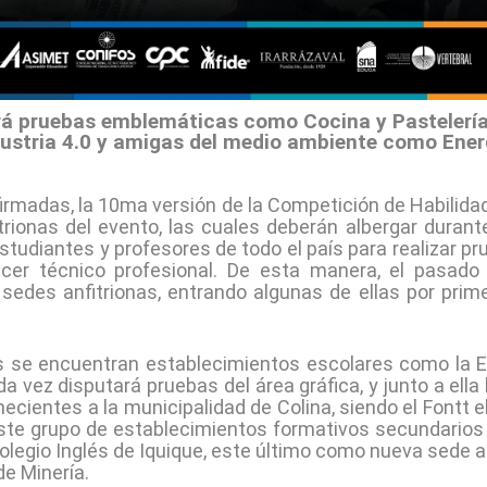
á pruebas emblemáticas como Cocina y Pastelería,
dustria 4.0 y amigas del medio ambiente como Ener
madas, la 10ma versión de la Competición de Habilidad
trionas del evento, las cuales deberán albergar duran
estudiantes y profesores de todo el país para realizar 
cer técnico profesional. De esta manera, el pasado
e sedes anfitrionas, entrando algunas de ellas por prim
os se encuentran establecimientos escolares como la E
 vez disputará pruebas del área gráfica, y junto a ella
ecientes a la municipalidad de Colina, siendo el Fontt 
este grupo de establecimientos formativos secundarios
olegio Inglés de Iquique, este último como nueva sede an
de Minería.