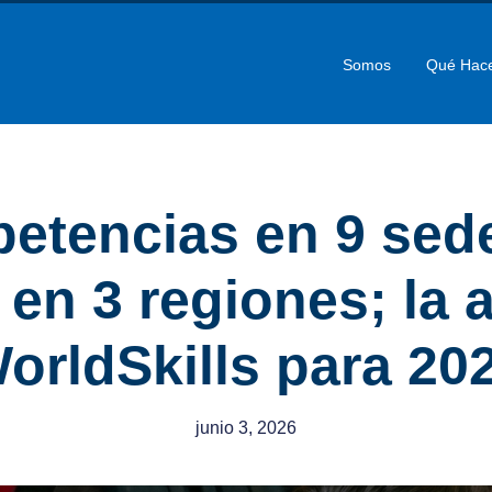
Somos
Qué Hac
etencias en 9 sed
 en 3 regiones; la 
orldSkills para 20
junio 3, 2026