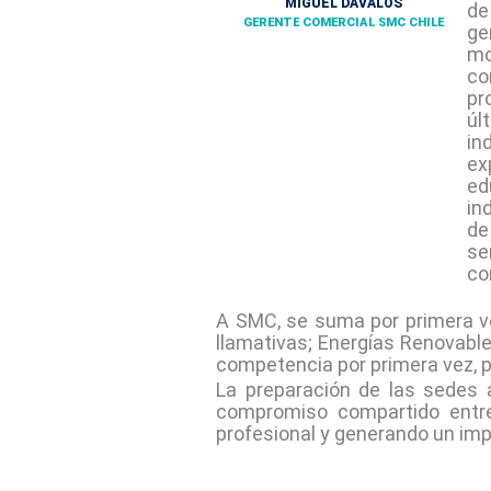
MIGUEL DÁVALOS
de
GERENTE COMERCIAL SMC CHILE
ge
mo
co
pr
úl
in
ex
ed
in
de
se
co
A SMC, se suma por primera ve
llamativas; Energías Renovable
competencia por primera vez, pa
La preparación de las sedes a
compromiso compartido entre 
profesional y generando un im