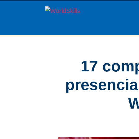
17 comp
presencia
W