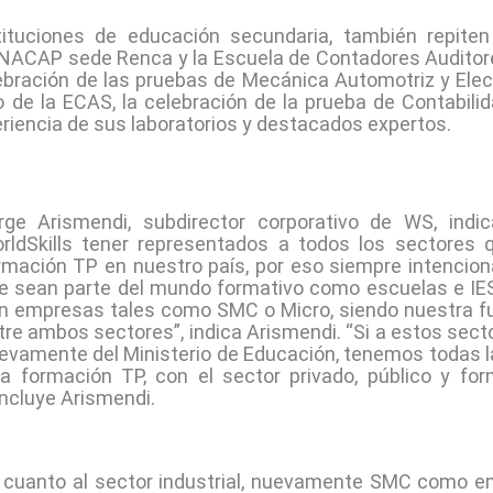
ituciones de educación secundaria, también repit
e INACAP sede Renca y la Escuela de Contadores Audito
lebración de las pruebas de Mecánica Automotriz y Ele
 de la ECAS, la celebración de la prueba de Contabili
xperiencia de sus laboratorios y destacados expertos.
rge Arismendi, subdirector corporativo de WS, indi
rldSkills tener representados a todos los sectores q
rmación TP en nuestro país, por eso siempre intencio
e sean parte del mundo formativo como escuelas e IES, y
n empresas tales como SMC o Micro, siendo nuestra f
tre ambos sectores”, indica Arismendi. “Si a estos sec
evamente del Ministerio de Educación, tenemos todas l
la formación TP, con el sector privado, público y form
ncluye Arismendi.
 cuanto al sector industrial, nuevamente SMC como em