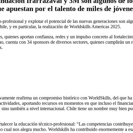
dación Irarrázaval y 3M son algunos de los 
 apuestan por el talento de miles de jóvene
o-profesional y explotar el potencial de las nuevas generaciones son al
ile, y en particular, la realización de Worldskills Americas 2025.
ors, quienes aportan confianza, redes y un impulso concreto al fortaleci
o, cuenta con 34 sponsors de diversos sectores, quienes cumplirán un ro
s.
amente reafirma un compromiso histórico con WorldSkills, del que ha si
actividades, aportando recursos en momentos en que incluso el financi
, sino también a nivel internacional. Chile tiene un nombre muy bien pue
y fortalecer la educación técnico-profesional: “Las competencias contrib
 cual nos alegra mucho. Worldskills ha contribuido enormemente a esa vi