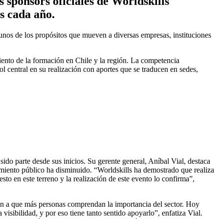
sponsors oficiales de Worldskills
s cada año.
gunos de los propósitos que mueven a diversas empresas, instituciones
miento de la formación en Chile y la región. La competencia
l central en su realización con aportes que se traducen en sedes,
do parte desde sus inicios. Su gerente general, Aníbal Vial, destaca
amiento público ha disminuido. “Worldskills ha demostrado que realiza
sto en este terreno y la realización de este evento lo confirma”,
uyen a que más personas comprendan la importancia del sector. Hoy
sibilidad, y por eso tiene tanto sentido apoyarlo”, enfatiza Vial.