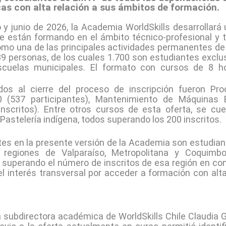
cas con alta relación a sus ámbitos de formación.
 junio de 2026, la Academia WorldSkills desarrollará 
se están formando en el ámbito técnico-profesional y 
mo una de las principales actividades permanentes de W
639 personas, de los cuales 1.700 son estudiantes exclu
cuelas municipales. El formato con cursos de 8 ho
s al cierre del proceso de inscripción fueron Pro
4.0 (537 participantes), Mantenimiento de Máquinas E
 inscritos). Entre otros cursos de esta oferta, se cu
astelería indígena, todos superando los 200 inscritos.
tes en la presente versión de la Academia son estudian
s regiones de Valparaíso, Metropolitana y Coquimb
s, superando el número de inscritos de esa región en co
el interés transversal por acceder a formación con alt
 subdirectora académica de WorldSkills Chile Claudia G