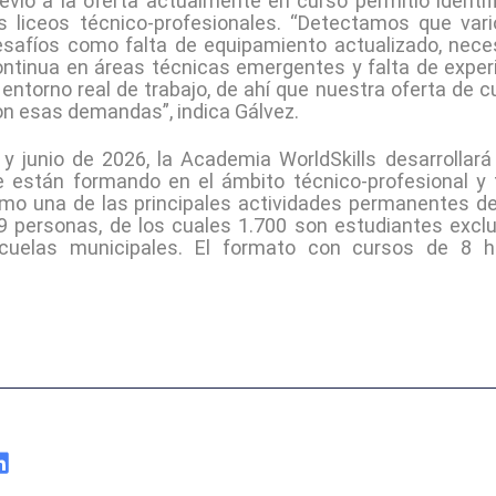
evio a la oferta actualmente en curso permitió identif
os liceos técnico-profesionales. “Detectamos que var
esafíos como falta de equipamiento actualizado, nec
ontinua en áreas técnicas emergentes y falta de exper
 entorno real de trabajo, de ahí que nuestra oferta de c
n esas demandas”, indica Gálvez.
 junio de 2026, la Academia WorldSkills desarrollará 
se están formando en el ámbito técnico-profesional y 
mo una de las principales actividades permanentes de W
39 personas, de los cuales 1.700 son estudiantes excl
cuelas municipales. El formato con cursos de 8 ho