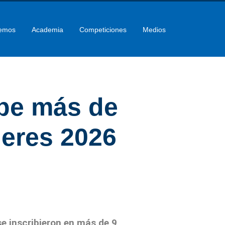
emos
Academia
Competiciones
Medios
ibe más de
leres 2026
e inscribieron en más de 9