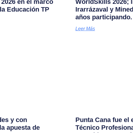
s 2026 en el marco
WorldSkills 2026; 
la Educación TP
Irarrázaval y Mine
años participando.
Leer Más
des y con
Punta Cana fue el 
la apuesta de
Técnico Profesional