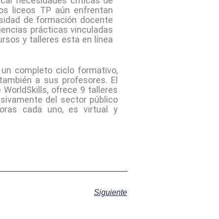
icar necesidades críticas de
ios liceos TP aún enfrentan
esidad de formación docente
iencias prácticas vinculadas
ursos y talleres esta en línea
un completo ciclo formativo,
también a sus profesores. El
orldSkills, ofrece 9 talleres
usivamente del sector público
ras cada uno, es virtual y
Siguiente