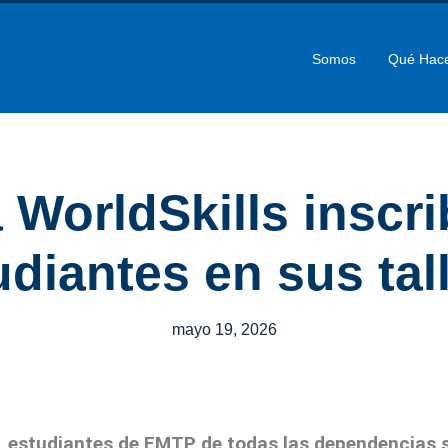
Somos
Qué Hac
WorldSkills inscr
udiantes en sus tal
mayo 19, 2026
, estudiantes de EMTP de todas las dependencias s