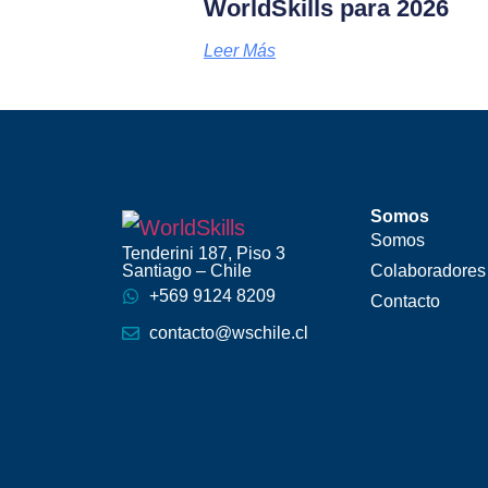
WorldSkills para 2026
Leer Más
Somos
Somos
Tenderini 187, Piso 3
Santiago – Chile
Colaboradores
+569 9124 8209
Contacto
contacto@wschile.cl