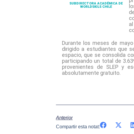
pr
SUBDIRECTORA ACADÉMICA DE
l
WORLDSKILS CHILE
d
c
al
co
Durante los meses de mayo y
dirigido a estudiantes que 
espacio, que se consolida co
participando un total de 3.6
provenientes de SLEP y es
absolutamente gratuito.
Anterior
Compartir esta notat: