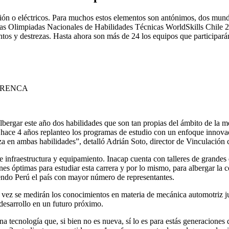
ustión o eléctricos. Para muchos estos elementos son antónimos, dos mu
imas Olimpiadas Nacionales de Habilidades Técnicas WorldSkills Chile 2
ntos y destrezas. Hasta ahora son más de 24 los equipos que participará
 RENCA
bergar este año dos habilidades que son tan propias del ámbito de la m
ón hace 4 años replanteo los programas de estudio con un enfoque innova
a en ambas habilidades”, detalló Adrián Soto, director de Vinculación
 de infraestructura y equipamiento. Inacap cuenta con talleres de grande
es óptimas para estudiar esta carrera y por lo mismo, para albergar la
iendo Perú el país con mayor número de representantes.
vez se medirán los conocimientos en materia de mecánica automotriz junt
desarrollo en un futuro próximo.
na tecnología que, si bien no es nueva, sí lo es para estás generaciones